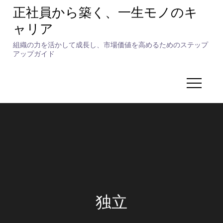
Skip
正社員から築く、一生モノのキ
to
ャリア
content
組織の力を活かして成長し、市場価値を高めるためのステップ
アップガイド
独立