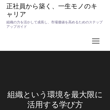
Skip
正社員から築く、一生モノのキ
to
ャリア
content
組織の力を活かして成長し、市場価値を高めるためのステップ
アップガイド
組織という環境を最大限に
活用する学び方