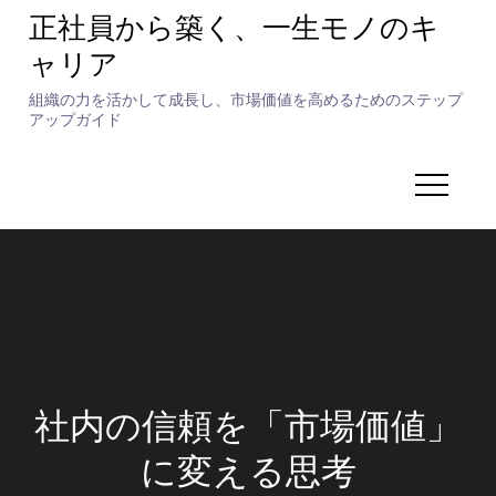
Skip
正社員から築く、一生モノのキ
to
ャリア
content
組織の力を活かして成長し、市場価値を高めるためのステップ
アップガイド
社内の信頼を「市場価値」
に変える思考