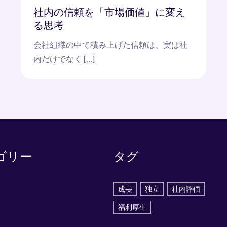
社内の信頼を「市場価値」に変え
る思考
会社組織の中で積み上げた信頼は、実は社
内だけでなく […]
ゴリー
タグ
成長
独立
社内評価
福利厚生