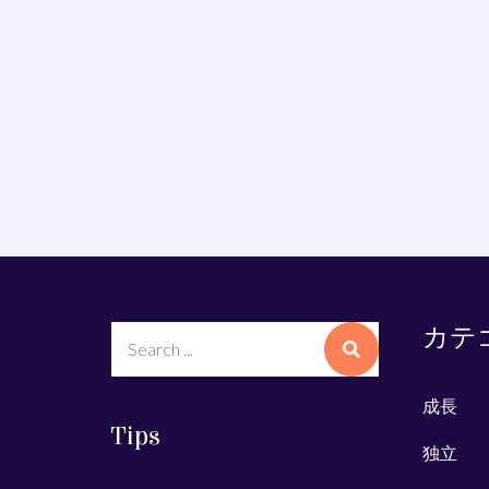
カテ
Search
for:
成長
Tips
独立